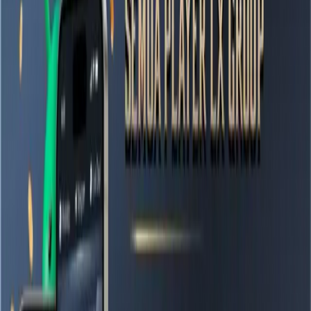
NETTOTO
2026 hadir sebagai salah satu situs Slot88
online terpercaya yang semakin populer di kalangan
pecinta permainan slot digital. Dengan reputasi yang
terus berkembang, platform ini menawarkan
pengalaman bermain yang aman, nyaman, dan tentunya
menguntungkan bagi para pemain dari berbagai
kalangan.
Sebagai situs yang mengedepankan kualitas layanan,
NETTOTO 2026 memberikan akses mudah ke berbagai
jenis permainan
slot online
modern dengan tampilan
yang menarik dan sistem yang responsif. Hal ini
membuat pemain dapat menikmati permainan tanpa
hambatan, baik melalui perangkat desktop maupun
mobile.