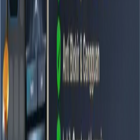
Situs ini juga rutin menghadirkan event dan turnamen
slot dengan hadiah besar. Hal ini memberikan
kesempatan tambahan bagi pemain untuk meraih
keuntungan sekaligus menambah keseruan dalam
bermain.
Kemudahan akses menjadi nilai tambah lainnya.
NETTOTO 2026 dapat diakses kapan saja dan di mana
saja, sehingga pemain tidak perlu khawatir kehilangan
momen bermain favorit mereka.
Dari segi tampilan, desain situs dibuat sederhana namun
elegan. Navigasi yang mudah dipahami memungkinkan
pemain menemukan permainan favorit mereka dengan
cepat tanpa kebingungan.