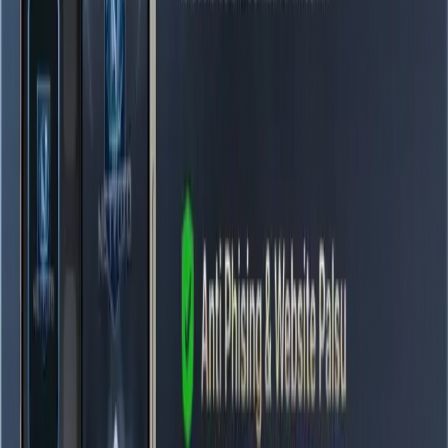
Proses transaksi di NETTOTO 2026 juga dikenal cepat
dan praktis. Berbagai metode pembayaran tersedia,
mulai dari transfer bank, e-wallet, hingga metode digital
lainnya, sehingga memudahkan pemain dalam mengelola
saldo mereka.
Tidak hanya itu, layanan pelanggan yang tersedia 24 jam
siap membantu setiap kendala yang dihadapi pemain.
Tim support yang profesional dan responsif menjadi
salah satu alasan mengapa banyak pemain memilih
platform ini sebagai tempat bermain utama.
Bagi pemain baru, NETTOTO 2026 juga menawarkan
berbagai bonus menarik. Mulai dari bonus selamat
datang,
cashback harian
, hingga promo khusus yang
dirancang untuk meningkatkan peluang kemenangan
sejak awal bergabung.