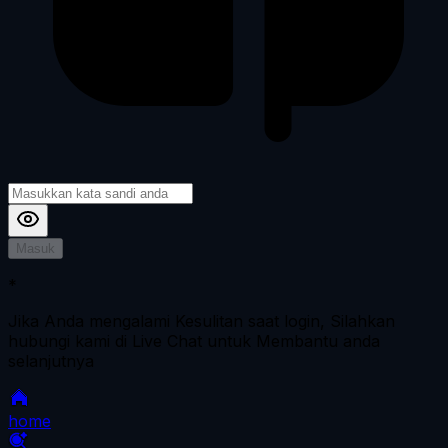
Masuk
*
Jika Anda mengalami Kesulitan saat login, Silahkan
hubungi kami di Live Chat untuk Membantu anda
selanjutnya
home