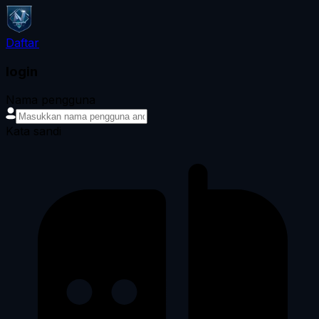
Daftar
login
Nama pengguna
Kata sandi