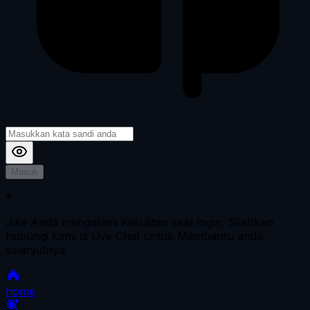
Masuk
*
Jika Anda mengalami Kesulitan saat login, Silahkan
hubungi kami di Live Chat untuk Membantu anda
selanjutnya
home