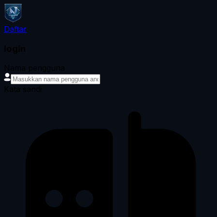
Daftar
login
Nama pengguna
Kata sandi