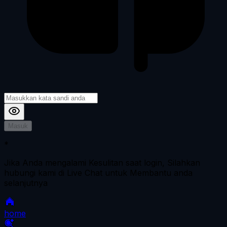
Masuk
*
Jika Anda mengalami Kesulitan saat login, Silahkan
hubungi kami di Live Chat untuk Membantu anda
selanjutnya
home