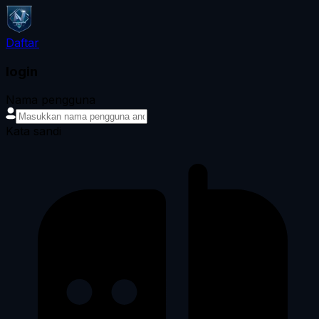
Daftar
login
Nama pengguna
Kata sandi