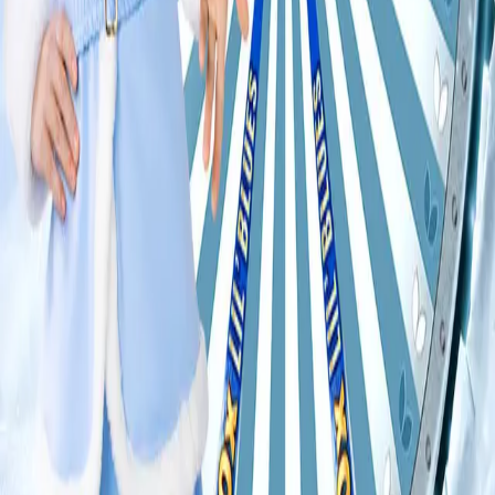
keuntungan sekaligus menambah keseruan dalam
bermain.
Kemudahan akses menjadi nilai tambah lainnya.
NETTOTO 2026 dapat diakses kapan saja dan di mana
saja, sehingga pemain tidak perlu khawatir kehilangan
momen bermain favorit mereka.
Dari segi tampilan, desain situs dibuat sederhana namun
elegan. Navigasi yang mudah dipahami memungkinkan
pemain menemukan permainan favorit mereka dengan
cepat tanpa kebingungan.
Selain slot, NETTOTO 2026 juga menyediakan berbagai
jenis permainan lainnya sebagai alternatif hiburan. Hal ini
menjadikan platform ini sebagai pusat permainan online
yang lengkap dalam satu tempat.