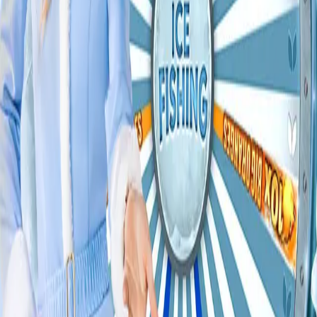
saldo mereka.
Tidak hanya itu, layanan pelanggan yang tersedia 24 jam
siap membantu setiap kendala yang dihadapi pemain.
Tim support yang profesional dan responsif menjadi
salah satu alasan mengapa banyak pemain memilih
platform ini sebagai tempat bermain utama.
Bagi pemain baru, NETTOTO 2026 juga menawarkan
berbagai bonus menarik. Mulai dari bonus selamat
datang,
cashback harian
, hingga promo khusus yang
dirancang untuk meningkatkan peluang kemenangan
sejak awal bergabung.
Situs ini juga rutin menghadirkan event dan turnamen
slot dengan hadiah besar. Hal ini memberikan
kesempatan tambahan bagi pemain untuk meraih