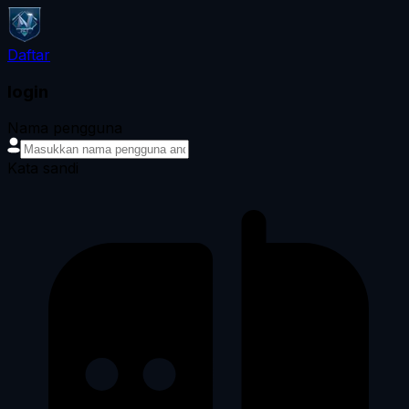
Daftar
login
Nama pengguna
Kata sandi