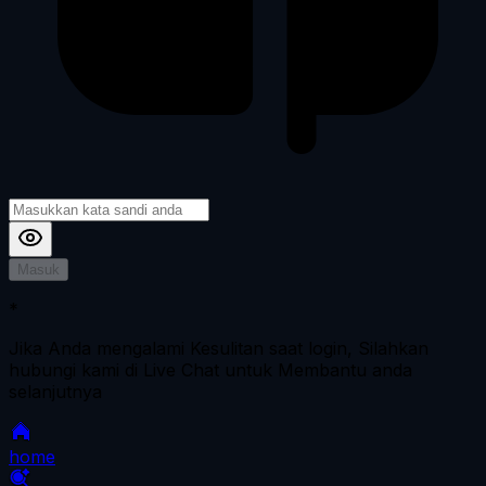
Masuk
*
Jika Anda mengalami Kesulitan saat login, Silahkan
hubungi kami di Live Chat untuk Membantu anda
selanjutnya
home