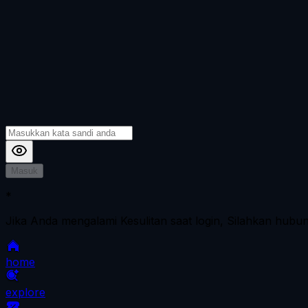
Masuk
*
Jika Anda mengalami Kesulitan saat login, Silahkan hubu
home
explore