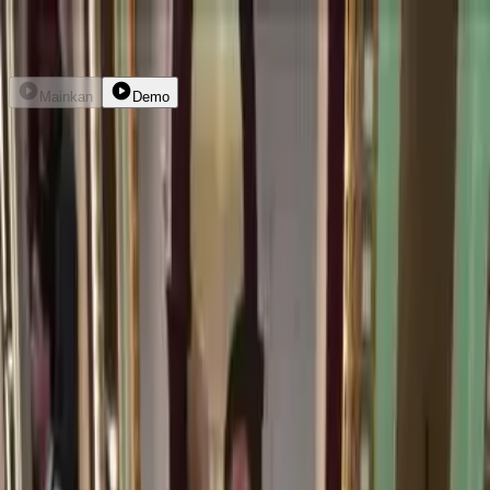
Daftar
Masuk
Mainkan
Demo
Casino Hold'em Italia
evolutiongaming
kembali
NETTOTO 2026 Situs
Slot88 Online Terpercaya
dengan Jackpot Gacor
Setiap Hari
NETTOTO
2026 hadir sebagai salah satu situs Slot88
online terpercaya yang semakin populer di kalangan