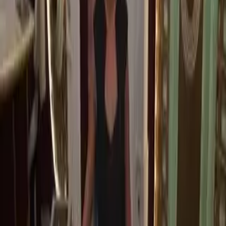
maksimal dari setiap putaran.
Selain itu, situs ini juga menyediakan berbagai pilihan
permainan
Slot88
yang dikembangkan oleh provider
ternama. Setiap game dirancang dengan fitur unik, grafis
berkualitas tinggi, serta efek suara yang mendukung
suasana bermain menjadi lebih seru dan interaktif.
Keamanan menjadi prioritas utama di NETTOTO 2026.
Dengan sistem enkripsi terbaru, data pribadi dan
transaksi pemain dijaga dengan sangat ketat. Hal ini
memberikan rasa aman bagi pengguna dalam
melakukan deposit maupun penarikan dana.
Proses transaksi di NETTOTO 2026 juga dikenal cepat
dan praktis. Berbagai metode pembayaran tersedia,
mulai dari transfer bank, e-wallet, hingga metode digital
lainnya, sehingga memudahkan pemain dalam mengelola